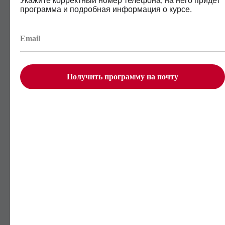
Укажите корректный номер телефона, на него придет
программа и подробная информация о курсе.
Программа
обучения
Получить программу на почту
96 уроков
12 бизнес-кейсов
13 тренажёров и 14 заданий
Финальный проект
Скачать полную версию в
ПДФ