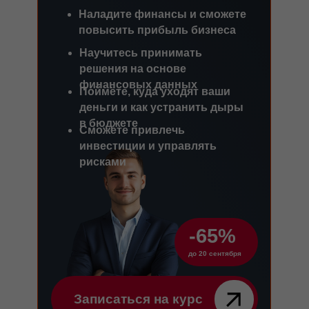
Наладите финансы и сможете
повысить прибыль бизнеса
Научитесь принимать
решения на основе
финансовых данных
Поймёте, куда уходят ваши
деньги и как устранить дыры
в бюджете
Сможете привлечь
инвестиции и управлять
рисками
-65%
до 20 сентября
Записаться на курс