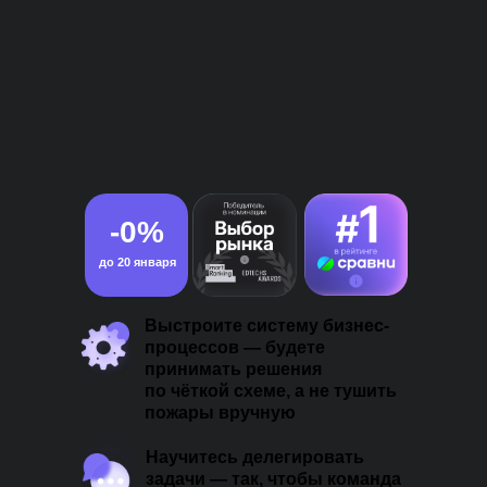
-0%
до 20 января
Выстроите систему бизнес-
процессов — будете
принимать решения
по чёткой схеме, а не тушить
пожары вручную
Научитесь делегировать
задачи — так, чтобы команда