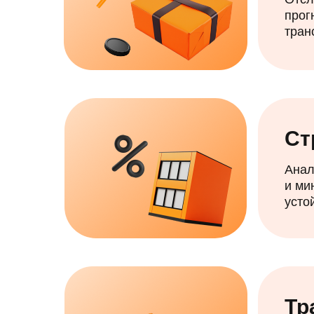
прог
тран
Ст
Анал
и ми
усто
Тр