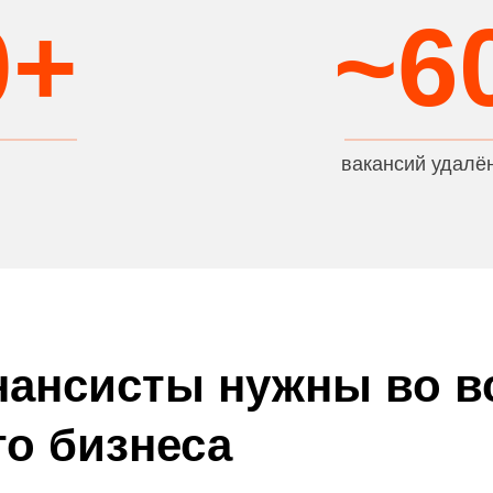
0+
~6
вакансий удалё
ансисты нужны во в
го бизнеса