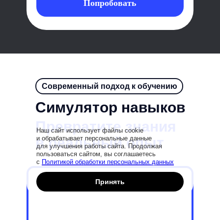
Попробовать
Современный подход к обучению
Симулятор навыков
Превратите знания
Наш сайт использует файлы cookie
в реальный опыт
и обрабатывает персональные данные
для улучшения работы сайта. Продолжая
пользоваться сайтом, вы соглашаетесь
с
Политикой обработки персональных данных
Принять