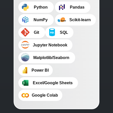
⠀⠀⠀Python
⠀⠀⠀Pandas
⠀⠀⠀NumPy
⠀⠀⠀Scikit-learn
⠀⠀⠀Git
⠀⠀⠀SQL
⠀⠀⠀Jupyter Notebook
⠀⠀⠀Matplotlib/Seaborn
⠀⠀⠀Power BI
⠀⠀⠀Excel/Google Sheets
⠀⠀⠀Google Colab