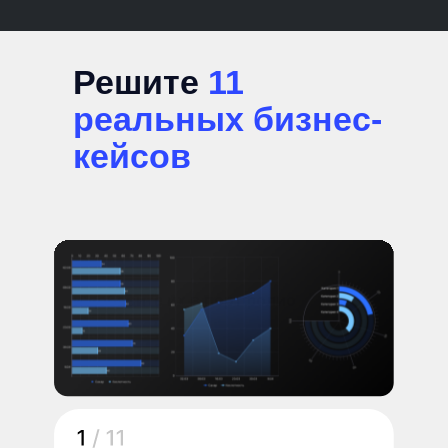
Решите
11
реальных бизнес-
кейсов
и добавите их в портфолио