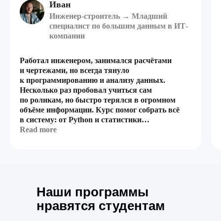
Иван
Инженер-строитель → Младший
специалист по большим данным в ИТ-
компании
Работал инженером, занимался расчётами
и чертежами, но всегда тянуло
к программированию и анализу данных.
Несколько раз пробовал учиться сам
по роликам, но быстро терялся в огромном
объёме информации. Курс помог собрать всё
в систему: от Python и статистики
до машинного обучения. После финального
Read more
проекта смог пройти собеседование
и устроился в ИТ-компанию.
Наши программы
нравятся студентам