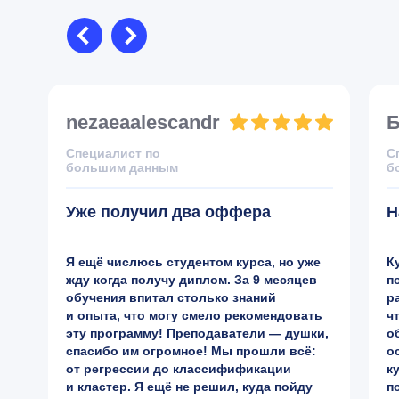
nezaeaalescandr
Б
Специалист по
С
большим данным
б
Уже получил два оффера
Н
Я ещё числюсь студентом курса, но уже
К
жду когда получу диплом. За 9 месяцев
п
обучения впитал столько знаний
р
и опыта, что могу смело рекомендовать
ч
эту программу! Преподаватели — душки,
о
спасибо им огромное! Мы прошли всё:
о
от регрессии до классифификации
к
и кластер. Я ещё не решил, куда пойду
п