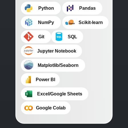
⠀⠀⠀Python
⠀⠀⠀Pandas
⠀⠀⠀NumPy
⠀⠀⠀Scikit-learn
⠀⠀⠀Git
⠀⠀⠀SQL
⠀⠀⠀Jupyter Notebook
⠀⠀⠀Matplotlib/Seaborn
⠀⠀⠀Power BI
⠀⠀⠀Excel/Google Sheets
⠀⠀⠀Google Colab