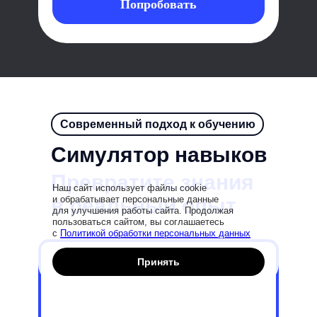
Попробовать
Современный подход к обучению
Симулятор навыков
Превратите знания
Наш сайт использует файлы cookie
в реальный опыт
и обрабатывает персональные данные
для улучшения работы сайта. Продолжая
пользоваться сайтом, вы соглашаетесь
с
Политикой обработки персональных данных
Принять