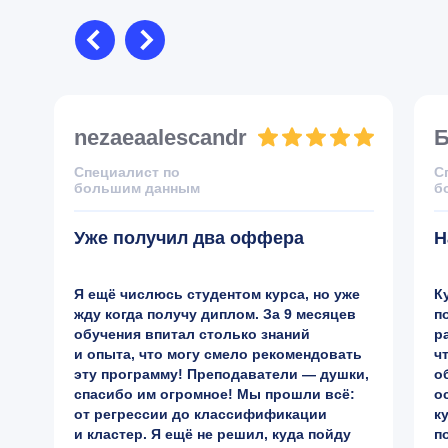
nezaeaalescandr
Б
Специалист по
С
большим данным
б
Уже получил два оффера
Н
Я ещё числюсь студентом курса, но уже
К
жду когда получу диплом. За 9 месяцев
п
обучения впитал столько знаний
р
и опыта, что могу смело рекомендовать
ч
эту программу! Преподаватели — душки,
о
спасибо им огромное! Мы прошли всё:
о
от регрессии до классифификации
к
и кластер. Я ещё не решил, куда пойду
п