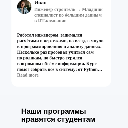
Иван
Инженер-строитель → Младший
специалист по большим данным
в ИТ-компании
Работал инженером, занимался
расчётами и чертежами, но всегда тянуло
к программированию и анализу данных.
Несколько раз пробовал учиться сам
по роликам, но быстро терялся
в огромном объёме информации. Курс
помог собрать всё в систему: от Python
и статистики до машинного обучения.
Read more
После финального проекта смог пройти
собеседование и устроился в ИТ-
компанию.
Наши программы
нравятся студентам