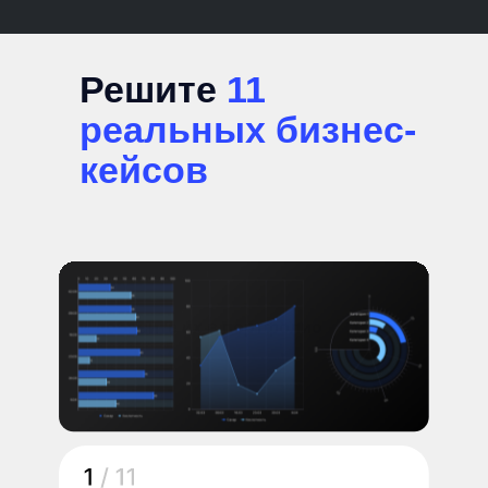
Решите
11
реальных бизнес-
кейсов
и добавите их в портфолио