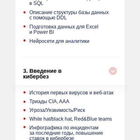
в SQL
•
Описание структуры базы данных
с помощью DDL
•
Подготовка данных для Excel
и Power BI
•
Нейросети для аналитики
3.
Введение в
кибербез
•
История первых вирусов и веб-атак
•
Триады CIA, AAA
•
Угроза/Уязвимость/Риск
•
White hat/black hat, Red&Blue teams
•
Инфографика по инцидентам
за последние годы, повышение
ставок в кибербезе