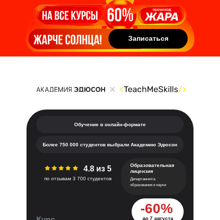
Записаться
Записаться
Обучение в онлайн-формате
Более 750 000 студентов выбрали Академию Эдюсон
Образовательная
4.8 из 5
лицензия
по отзывам 3 700 студентов
Департамента
образования и науки
-60%
Курс
до 7 августа