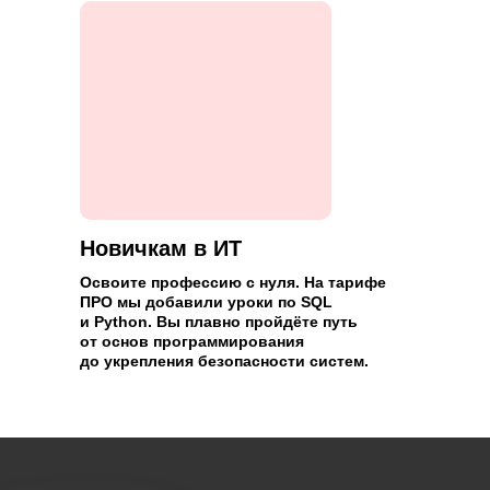
в сфере IT
Попробуете себя в новой роли.
Сможете углубиться в бэкенд или
фронтенд и сменить направление
деятельности.
Новичкам в ИТ
Освоите профессию с нуля. На тарифе
ПРО мы добавили уроки по SQL
и Python. Вы плавно пройдёте путь
от основ программирования
до укрепления безопасности систем.