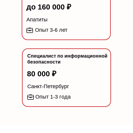
Смежным специалистам
до 160 000 ₽
в сфере IT
Попробуете себя в новой роли.
Апатиты
Сможете углубиться в бэкенд или
Опыт 3-6 лет
фронтенд и сменить направление
деятельности.
Специалист по информационной
безопасности
80 000 ₽
Санкт-Петербург
Опыт 1-3 года