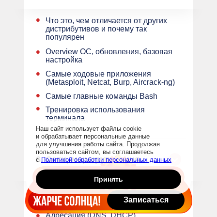
•
Что это, чем отличается от других
дистрибутивов и почему так
популярен
•
Overview ОС, обновления, базовая
настройка
•
Самые ходовые приложения
(Metasploit, Netcat, Burp, Aircrack-ng)
•
Самые главные команды Bash
•
Тренировка использования
терминала
Наш сайт использует файлы cookie
и обрабатывает персональные данные
для улучшения работы сайта. Продолжая
пользоваться сайтом, вы соглашаетесь
6.
Сети, маршрутизация
с
Политикой обработки персональных данных
Принять
•
Почему знания о сетях — одни
Записаться
из самых важных в кибербезе
•
Адресация (DNS, DHCP)