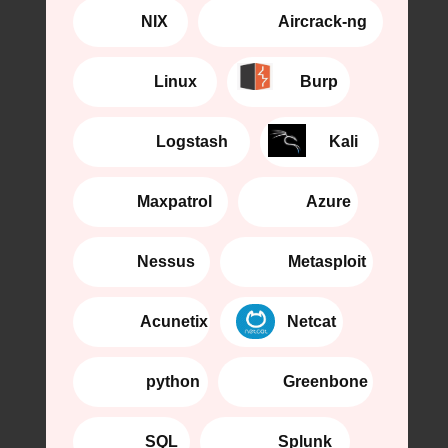
⠀⠀⠀⠀NIX
⠀⠀⠀⠀⠀ Aircrack-ng
⠀⠀⠀⠀⠀Linux
⠀⠀⠀⠀⠀Burp
⠀⠀⠀⠀⠀Logstash
⠀⠀⠀⠀Kali
⠀⠀⠀⠀Maxpatrol
⠀⠀⠀⠀⠀Azure
⠀⠀⠀⠀Nessus
⠀⠀⠀⠀⠀Metasploit
⠀⠀⠀⠀⠀ Acunetix
⠀⠀⠀⠀⠀Netcat
⠀⠀⠀⠀⠀ python
⠀⠀⠀⠀⠀Greenbone
⠀⠀⠀⠀⠀SQL
⠀⠀⠀⠀⠀Splunk