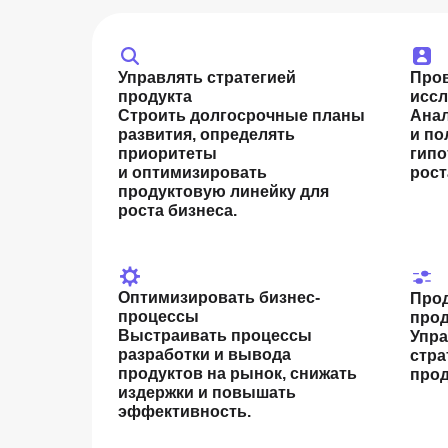
Управлять стратегией
Про
продукта
исс
Строить долгосрочные планы
Ана
развития, определять
и по
приоритеты
гипо
и оптимизировать
рост
продуктовую линейку для
роста бизнеса.
Оптимизировать бизнес-
Прод
процессы
про
Выстраивать процессы
Упра
разработки и вывода
стра
продуктов на рынок, снижать
прод
издержки и повышать
эффективность.