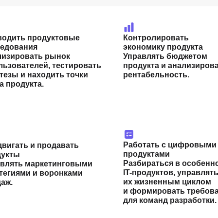
водить продуктовые
Контролировать
ледования
экономику продукта
лизировать рынок
Управлять бюджетом
льзователей, тестировать
продукта и анализирова
тезы и находить точки
рентабельность.
а продукта.
Работать с цифровыми
вигать и продавать
продуктами
дукты
Разбираться в особенн
влять маркетинговыми
IT-продуктов, управлят
тегиями и воронками
их жизненным циклом
аж.
и формировать требов
для команд разработки.