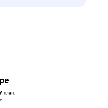
ре
й план.
е