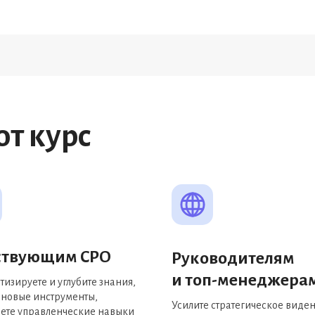
от курс
ствующим CPO
Руководителям
и топ-менеджера
тизируете и углубите знания,
 новые инструменты,
Усилите стратегическое виде
ете управленческие навыки