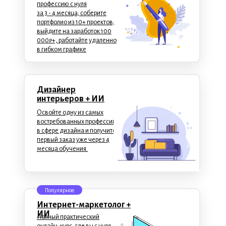
профессию с нуля
за 3 - 4 месяца; соберите
портфолио из 10+ проектов;
выйдите на заработок 100
000₽+, работайте удаленно
в гибком графике
Дизайнер
интерьеров + ИИ
Освойте одну из самых
востребованных профессий
в сфере дизайна и получите
первый заказ уже через 4
месяца обучения.
Популярное
Интернет-маркетолог +
ИИ
Полный практический