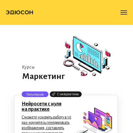
Курсы
Маркетинг
C нейросетями
Популярное
Нейросети с нуля
на практике
Сможете ускорить работу в 10
раз: научитесь генерировать
изображения, составлять