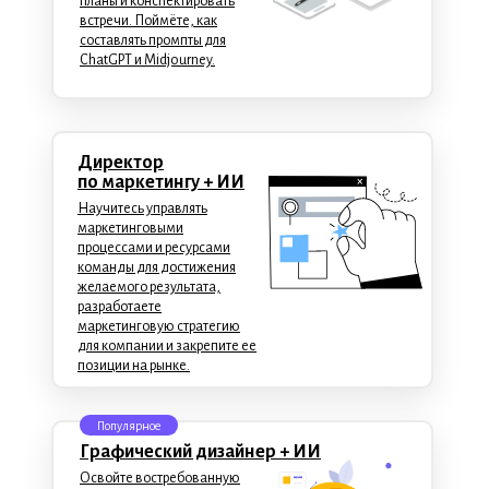
планы и конспектировать
встречи. Поймёте, как
составлять промпты для
ChatGPT и Midjourney.
Директор
по маркетингу + ИИ
Научитесь управлять
маркетинговыми
процессами и ресурсами
команды для достижения
желаемого результата,
разработаете
маркетинговую стратегию
для компании и закрепите ее
позиции на рынке.
Популярное
Графический дизайнер + ИИ
Освойте востребованную