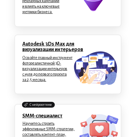
рекламных кампаний
и влиять на ключевые
метрики бизнеса.
Autodesk 3Ds Max для
визуализации интерьеров
Освойте главный инструмент
фотореалистичной 3D-
визуализации интерьеров
с нуля до первого проекта
за 2,5 месяца.
C нейросетями
SMM-специалист
Научитесь строить
эффективные SMM-стратегии,
составлять контент-план,