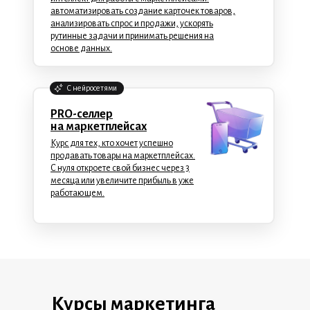
автоматизировать создание карточек товаров,
анализировать спрос и продажи, ускорять
рутинные задачи и принимать решения на
основе данных.
C нейросетями
PRO-селлер
на маркетплейсах
Курс для тех, кто хочет успешно
продавать товары на маркетплейсах.
С нуля откроете свой бизнес через 3
месяца или увеличите прибыль в уже
работающем.
Курсы маркетинга