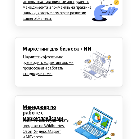
использовать различные инструменты
менеджмента и применять на практике
навыки, которые помогут в развитии
вашего бизнеса.
Маркетинг для бизнеса + ИИ
Научитесь эффективно
руководить маркетинговыми
процессами и работать
с подрядчиками.
Менеджер по
работе с
маркетплейсами
Узнайте, как с нуля начать
продажи на Wildberries,
Ozon, Яндекс.Маркет
и AliExpress.