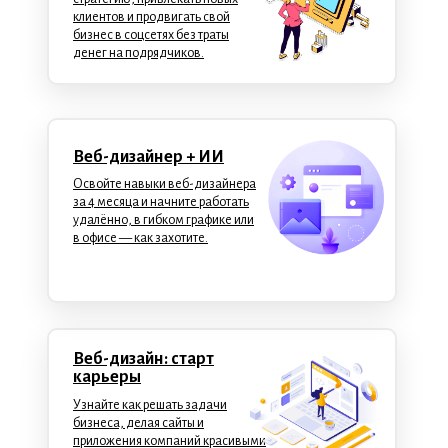
клиентов и продвигать свой
бизнес в соцсетях без траты
денег на подрядчиков.
Веб-дизайнер + ИИ
Освойте навыки веб-дизайнера
за 4 месяца и начните работать
удалённо, в гибком графике или
в офисе — как захотите.
Веб-дизайн: старт
карьеры
Узнайте как решать задачи
бизнеса, делая сайты и
приложения компаний красивыми