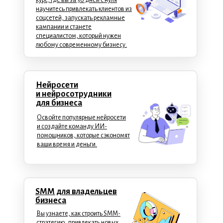
курс, где вы за 30 дней с нуля
научитесь привлекать клиентов из
соцсетей, запускать рекламные
кампании и станете
специалистом, который нужен
любому современному бизнесу.
Нейросети
и нейросотрудники
для бизнеса
Освойте популярные нейросети
и создайте команду ИИ-
помощников, которые сэкономят
ваши время и деньги.
SMM для владельцев
бизнеса
Вы узнаете, как строить SMM-
стратегию, привлекать новых