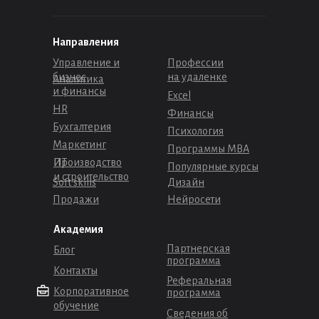
Направления
Управление и
Профессии
бизнес
на удаленке
Аналитика
и финансы
Excel
HR
Финансы
Бухгалтерия
Психология
Маркетинг
Программы МВА
Производство
ИТ
Популярные курсы
и строительство
Soft skills
Дизайн
Продажи
Нейросети
Академия
Партнерская
Блог
программа
Контакты
Реферальная
Корпоративное
программа
обучение
Сведения об