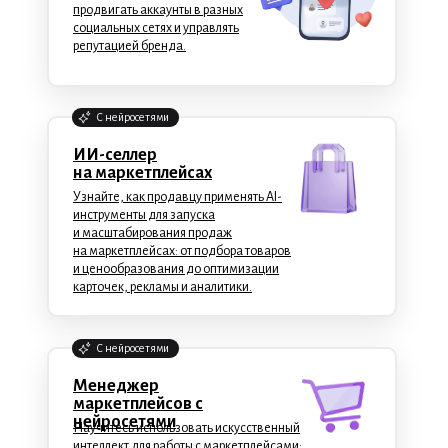
продвигать аккаунты в разных
социальных сетях и управлять
репутацией бренда.
C нейросетями
ИИ-селлер
на маркетплейсах
Узнайте, как продавцу применять AI-
инструменты для запуска
и масштабирования продаж
на маркетплейсах: от подбора товаров
и ценообразования до оптимизации
карточек, рекламы и аналитики.
C нейросетями
Менеджер
маркетплейсов с
нейросетями
Научитесь использовать искусственный
интеллект для работы с маркетплейсами: