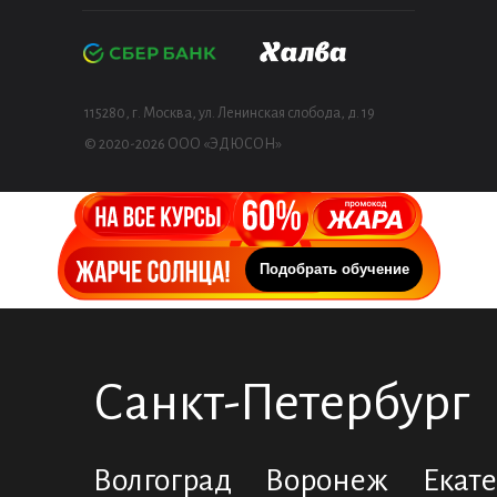
115280, г. Москва, ул. Ленинская слобода, д. 19
© 2020-2026 ООО «ЭДЮСОН»
Подобрать обучение
Санкт-Петербург
Волгоград
Воронеж
Екат