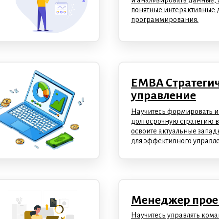
и анализировать данные, 
понятные интерактивные 
программирования.
ЕМВА Стратеги
управление
Научитесь формировать и
долгосрочную стратегию в
освоите актуальные запа
для эффективного управле
Менеджер прое
Научитесь управлять ком