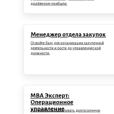
драйвером прибыли.
Менеджер отдела закупок
Освойте базу для организации закупочной
деятельности и роста до управленческой
должности.
MBA Эксперт:
Операционное
управление
Научитесь разрабатывать долгосрочную