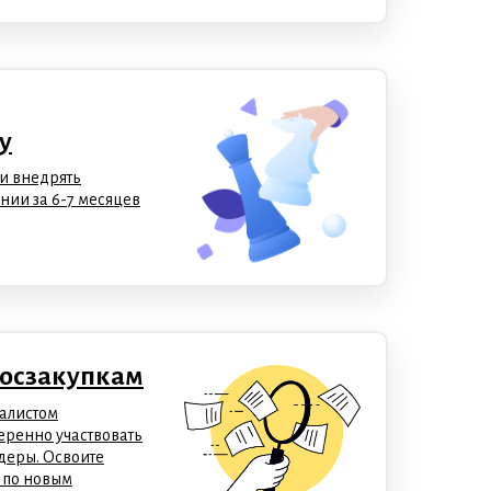
у
и внедрять
нии за 6-7 месяцев
госзакупкам
иалистом
веренно участвовать
ндеры. Освоите
 по новым