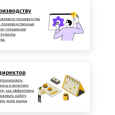
оизводству
ежливого производства
ь производственные
ему управления
трументы
ва.
директор
нтролировать
нсы и логистику
тем, как эффективно
траивать работу
ать долю рынка