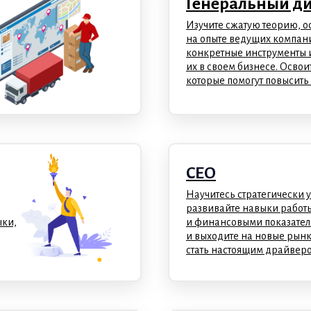
Генеральный д
Изучите сжатую теорию, 
на опыте ведущих компани
конкретные инструменты 
их в своем бизнесе. Освои
которые помогут повысить
CEO
Научитесь стратегически 
развивайте навыки работ
ыки,
и финансовыми показател
и выходите на новые рынки.
стать настоящим драйверо