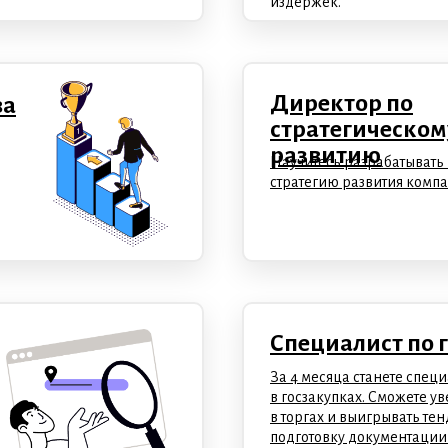
издержек.
Директор по
ва
стратегическом
развитию
Научитесь разрабатывать 
стратегию развития компа
Специалист по 
За 4 месяца станете спец
в госзакупках. Сможете у
в торгах и выигрывать те
подготовку документации