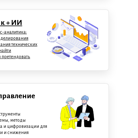
к + ИИ
с-аналитика:
моделирования
сания технических
найти
и претендовать
правление
струменты
темы, методы
а и цифровизации для
и и снижения