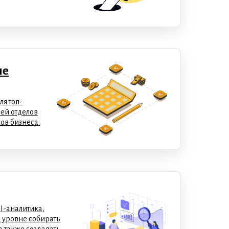
ие
я топ-
ей отделов
ов бизнеса.
BI-аналитика,
 уровне собирать