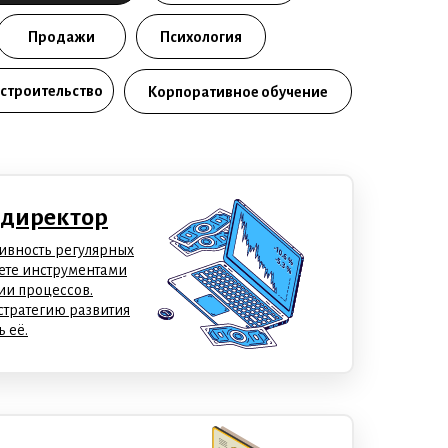
Продажи
Психология
 строительство
Корпоративное обучение
директор
ивность регулярных
ете инструментами
ии процессов.
стратегию развития
 её.