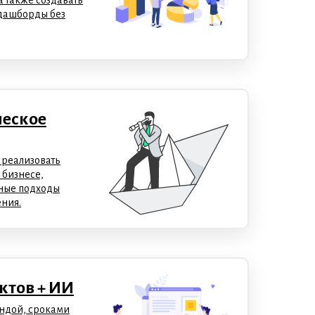
а также создавать
дашборды без
ческое
 реализовать
 бизнесе,
дные подходы
ния.
ктов + ИИ
андой, сроками