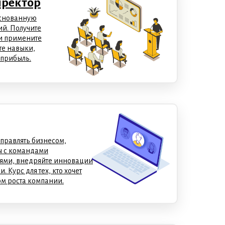
иректор
основанную
й. Получите
и примените
те навыки,
 прибыль.
управлять бизнесом,
ы с командами
ями, внедряйте инновации
 Курс для тех, кто хочет
м роста компании.