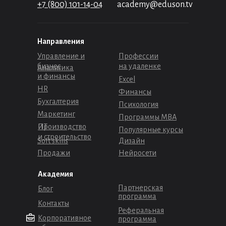
+7 (800) 101-14-04
academy@eduson.tv
Направления
Управление и
Профессии
бизнес
на удаленке
Аналитика
и финансы
Excel
HR
Финансы
Бухгалтерия
Психология
Маркетинг
Программы МВА
Производство
ИТ
Популярные курсы
и строительство
Soft skills
Дизайн
Продажи
Нейросети
Академия
Партнерская
Блог
программа
Контакты
Реферальная
Корпоративное
программа