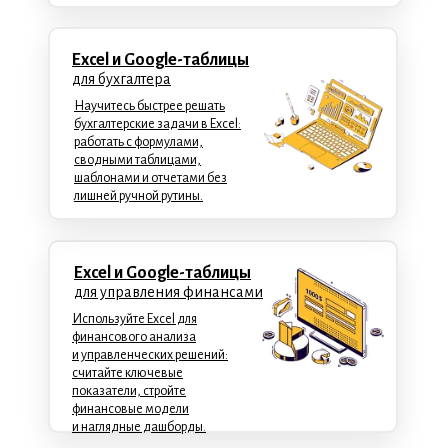
Excel и Google-таблицы
для бухгалтера
Научитесь быстрее решать
бухгалтерские задачи в Excel:
работать с формулами,
сводными таблицами,
шаблонами и отчетами без
лишней ручной рутины.
Excel и Google-таблицы
для управления финансами
Используйте Excel для
финансового анализа
и управленческих решений:
считайте ключевые
показатели, стройте
финансовые модели
и наглядные дашборды.