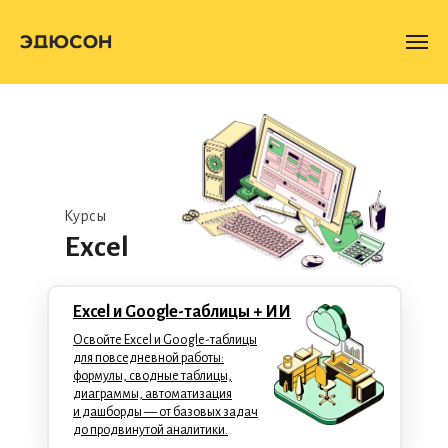
Курсы
Excel
Excel и Google-таблицы + ИИ
Освойте Excel и Google-таблицы
для повседневной работы:
формулы, сводные таблицы,
диаграммы, автоматизация
и дашборды — от базовых задач
до продвинутой аналитики.