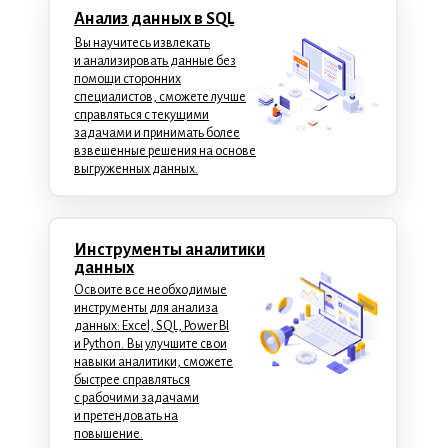
Анализ данных в SQL
Вы научитесь извлекать
и анализировать данные без
помощи сторонних
специалистов, сможете лучше
справляться с текущими
задачами и принимать более
взвешенные решения на основе
выгруженных данных.
Инструменты аналитики
данных
Освоите все необходимые
инструменты для анализа
данных: Excel, SQL, Power BI
и Python. Вы улучшите свои
навыки аналитики, сможете
быстрее справляться
с рабочими задачами
и претендовать на
повышение.