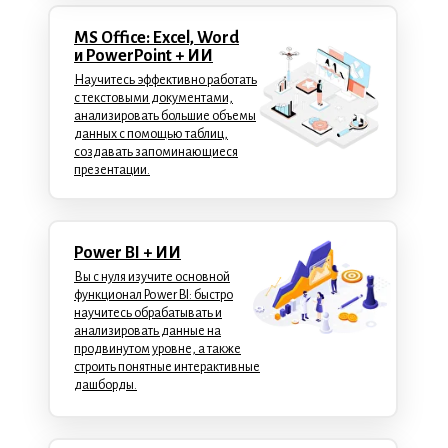
MS Office: Excel, Word
и PowerPoint + ИИ
Научитесь эффективно работать
с текстовыми документами,
анализировать большие объемы
данных с помощью таблиц,
создавать запоминающиеся
презентации.
Power BI + ИИ
Вы с нуля изучите основной
функционал Power BI: быстро
научитесь обрабатывать и
анализировать данные на
продвинутом уровне, а также
строить понятные интерактивные
дашборды.