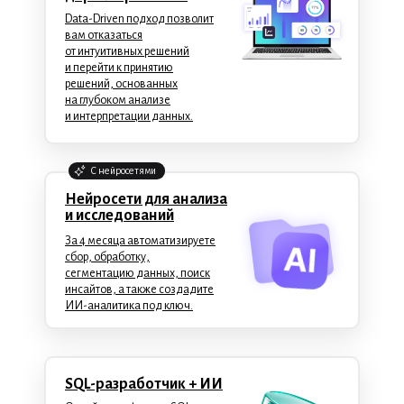
Data-Driven подход позволит
вам отказаться
от интуитивных решений
и перейти к принятию
решений, основанных
на глубоком анализе
и интерпретации данных.
C нейросетями
Нейросети для анализа
и исследований
За 4 месяца автоматизируете
сбор, обработку,
сегментацию данных, поиск
инсайтов, а также создадите
ИИ-аналитика под ключ.
SQL-разработчик + ИИ