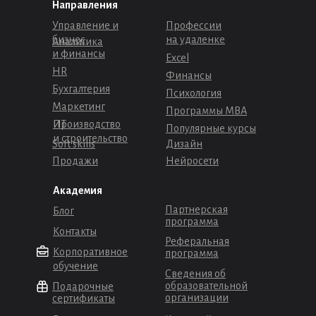
Направления
Управление и
Профессии
бизнес
на удаленке
Аналитика
и финансы
Excel
HR
Финансы
Бухгалтерия
Психология
Маркетинг
Программы МВА
Производство
ИТ
Популярные курсы
и строительство
Soft skills
Дизайн
Продажи
Нейросети
Академия
Партнерская
Блог
программа
Контакты
Реферальная
Корпоративное
программа
обучение
Сведения об
образовательной
Подарочные
организации
сертификаты