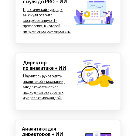
с нуля до PRO
+ ИИ
Практический курс, где
вы с нуля освоите
востребованную IT-
профессию, в которой
не нужно программировать.
Директор
по аналитике
+ ИИ
Научитесь руководить
аналитикой в компании,
внедрять data-driven
подход на всех уровнях
и управлять командой.
Аналитика для
директоров + ИИ