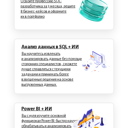
Освойте профессию SQL-
разработчика за 3 месяца, решите
8 бизнес-кейсов и оформите
их в портфолио
Анализ данных в SQL + ИИ
Вы научитесь извлекать
и анализировать данные без помощи
сторонних специалистов, сможете
лучше справляться с текущими
задачами и принимать более
взвешенные решения на основе
выгруженных данных.
Power BI + ИИ
Вы с нуля изучите основной
функционал Power BI: быстро научитесь
обрабатывать и анализировать