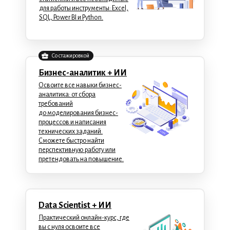
для работы инструменты: Excel,
SQL, Power BI и Python.
Со стажировкой
Бизнес-аналитик + ИИ
Освоите все навыки бизнес-
аналитика: от сбора
требований
до моделирования бизнес-
процессов и написания
технических заданий.
Сможете быстро найти
перспективную работу или
претендовать на повышение.
Data Scientist + ИИ
Практический онлайн-курс, где
вы с нуля освоите все