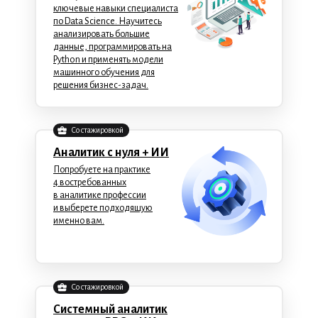
ключевые навыки специалиста
по Data Science. Научитесь
анализировать большие
данные, программировать на
Python и применять модели
машинного обучения для
решения бизнес-задач.
Со стажировкой
Аналитик с нуля + ИИ
Попробуете на практике
4 востребованных
в аналитике профессии
и выберете подходящую
именно вам.
Со стажировкой
Системный аналитик