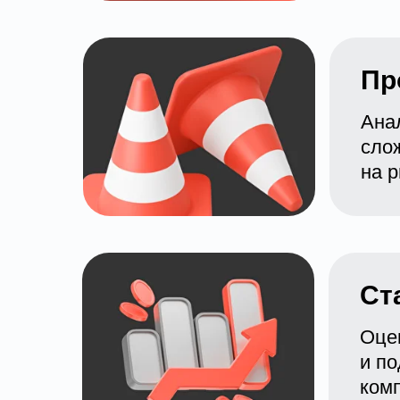
Пр
Ана
сло
на р
Ст
Оце
и п
ком