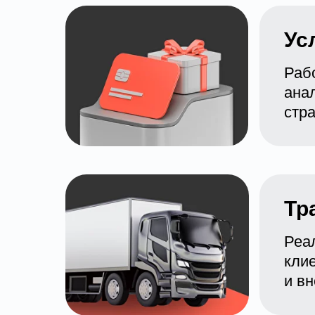
Ус
Рабо
ана
стр
Тр
Реа
кли
и в