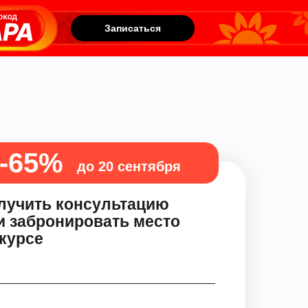
Записаться
Записаться
-65%
до 20 сентября
лучить консультацию
и забронировать место
 курсе