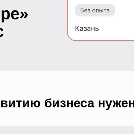
ере»
с
витию бизнеса нужен