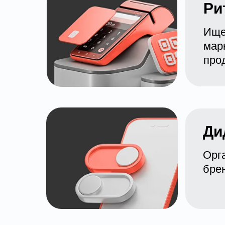
Ри
Ище
мар
про
Ди
Орга
брен