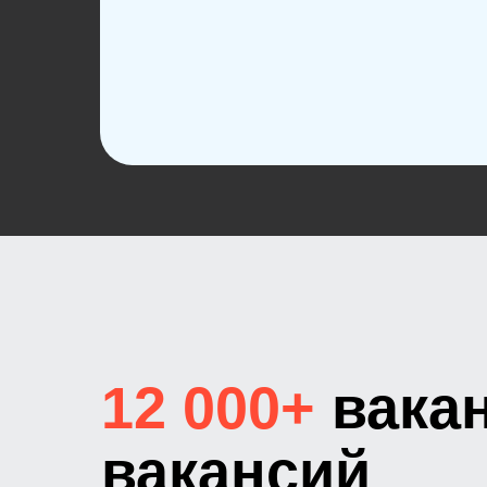
12 000+
вака
вакансий