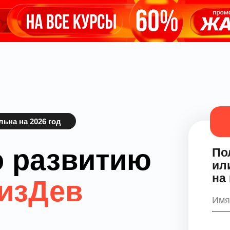
ьна на 2026 год
о развитию
По
ил
на
изДев