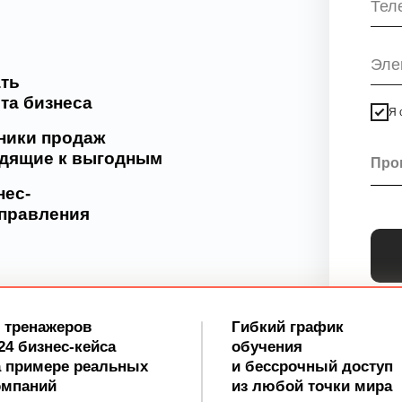
ать
та бизнеса
Я 
ники продаж
одящие к выгодным
нес-
управления
5 тренажеров
Гибкий график
24 бизнес-кейса
обучения
а примере реальных
и
бессрочный доступ
омпаний
из любой точки мира