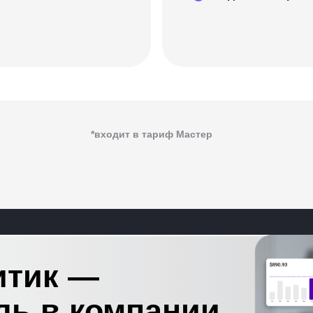
*входит в тариф Мастер
итик —
ль в компании