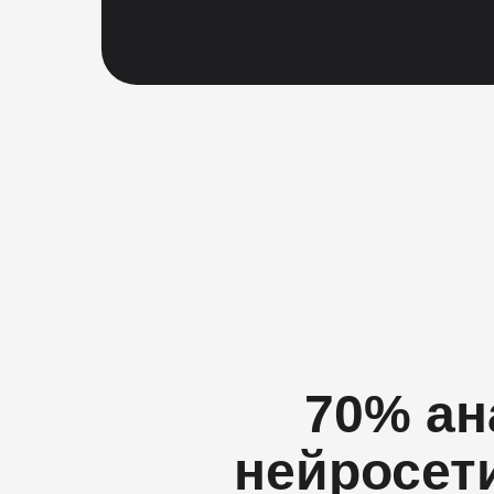
70% ан
нейросет