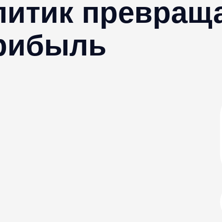
литик превращ
прибыль