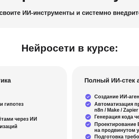
освоите ИИ-инструменты и системно внедрите
Нейросети в курсе:
тика
Полный ИИ-стек 
Создание ИИ-аге
и гипотез
Автоматизация п
n8n / Make / Zapier
в
Генерация кода ч
ётами через ИИ
Проектирование Б
лизаций
на продвинутом 
Подготовка треб