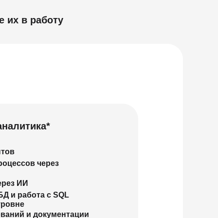
 их в работу
аналитика*
нтов
роцессов через
ерез ИИ
Д и работа с SQL
уровне
ований и документации