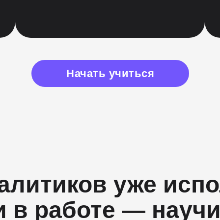
Начать учиться
алитиков уже исп
и в работе — научи