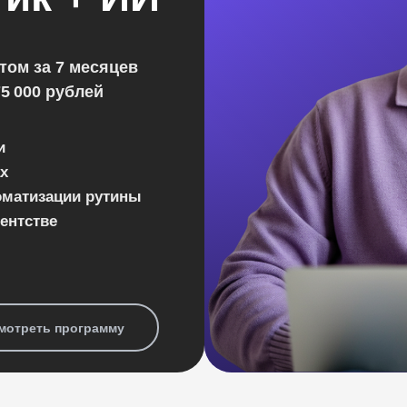
том за 7 месяцев
75 000 рублей
ги
х
оматизации рутины
ентстве
мотреть программу