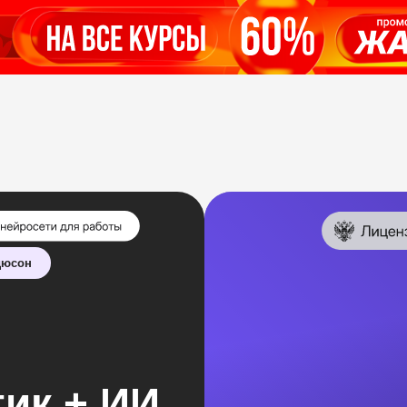
дюсон
ик + ИИ