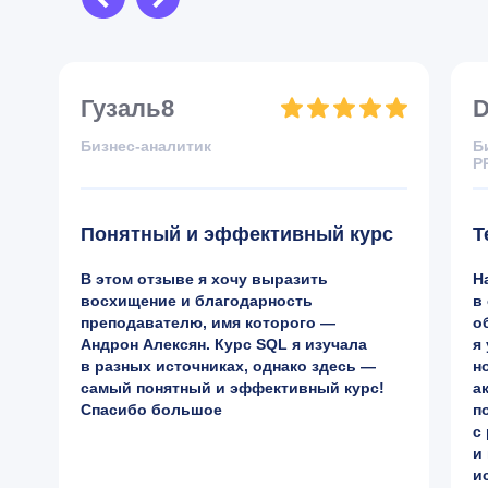
Гузаль8
D
Бизнес-аналитик
Б
P
Понятный и эффективный курс
Т
В этом отзыве я хочу выразить
Н
восхищение и благодарность
в
преподавателю, имя которого —
о
Андрон Алексян. Курс SQL я изучала
я
в разных источниках, однако здесь —
н
самый понятный и эффективный курс!
а
Спасибо большое
п
с
и
и