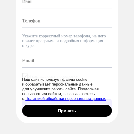
Укажите корректный номер телефона, на него
придет программа и подробная информация
о курсе.
Я соглашаюсь на обработку
Наш сайт использует файлы cookie
персональных данных
и обрабатывает персональные данные
для улучшения работы сайта. Продолжая
пользоваться сайтом, вы соглашаетесь
с
Политикой обработки персональных данных
Попробовать
Принять