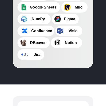
⠀⠀⠀Google Sheets
⠀⠀⠀Miro
⠀⠀⠀NumPy
⠀⠀⠀Figma
⠀⠀⠀⠀Confluence
⠀⠀⠀Visio
⠀⠀⠀DBeaver
⠀⠀⠀Notion
⠀⠀⠀⠀ Jira