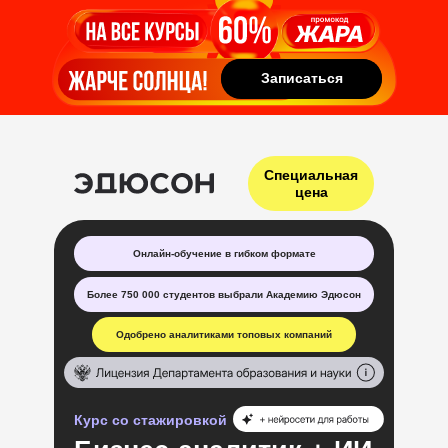
Записаться
Записаться
Специальная
цена
Онлайн-обучение в гибком формате
Более 750 000 студентов выбрали Академию Эдюсон
Одобрено аналитиками топовых компаний
Курс со стажировкой