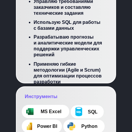
Управляю требованиями
заказчиков и составляю
технические задания
Использую SQL для работы
с базами данных
Разрабатываю прогнозы
и аналитические модели для
поддержки управленческих
решений
Применяю гибкие
методологии (Agile и Scrum)
для оптимизации процессов
разработки
Инструменты
⠀⠀⠀MS Excel
⠀⠀⠀SQL
⠀⠀⠀Power BI
⠀⠀⠀Python