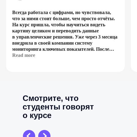
Всегда работала с цифрами, но чувствовала,
что за ними стоит больше, чем просто отчёты.
На курс пришла, чтобы научиться видеть
картину целиком и переводить данные
в управленческие решения. Уже через 3 месяца
внедрила в своей компании систему
мониторинга ключевых показателей. После
окончания курса меня пригласили в проект
Read more
по автоматизации финансовой отчётности —
теперь я полноценный бизнес-аналитик.
Смотрите, что
студенты говорят
о курсе