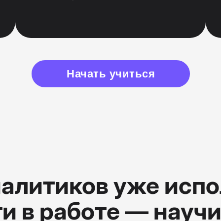
Начать учиться
алитиков уже исп
и в работе — научи