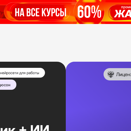
дюсон
ик + ИИ