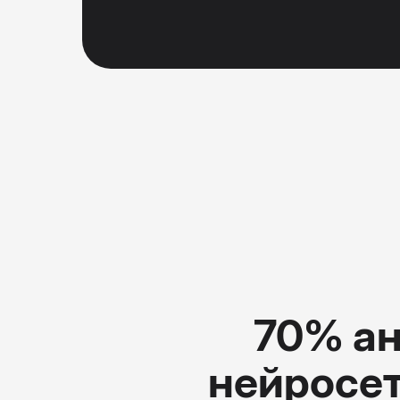
70% ан
нейросет