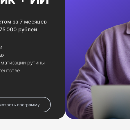
том за 7 месяцев
175 000 рублей
ги
ах
оматизации рутины
гентстве
мотреть программу