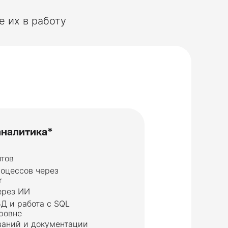
 их в работу
аналитика*
тов
оцессов через
r
ерез ИИ
Д и работа с SQL
ровне
ваний и документации