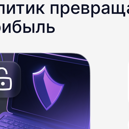
литик превращ
рибыль