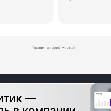
*входит в тариф Мастер
итик —
ль в компании