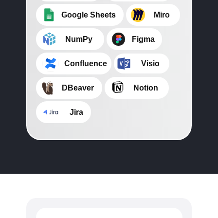
⠀⠀⠀Google Sheets
⠀⠀⠀Miro
⠀⠀⠀NumPy
⠀⠀⠀Figma
⠀⠀⠀⠀Confluence
⠀⠀⠀Visio
⠀⠀⠀DBeaver
⠀⠀⠀Notion
⠀⠀⠀⠀ Jira