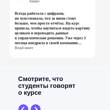
банке
Всегда работала с цифрами,
но чувствовала, что за ними стоит
больше, чем просто отчёты. На курс
пришла, чтобы научиться видеть картину
целиком и переводить данные
в управленческие решения. Уже через 3
месяца внедрила в своей компании
систему мониторинга ключевых
Read more
показателей. После окончания курса меня
пригласили в проект по автоматизации
финансовой отчётности — теперь
я полноценный бизнес-аналитик.
Смотрите, что
студенты говорят
о курсе