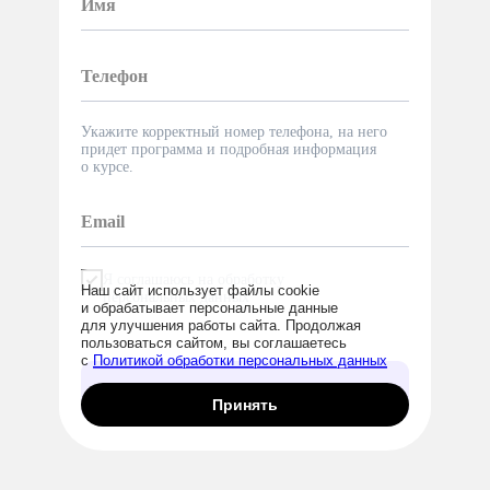
Укажите корректный номер телефона, на него
придет программа и подробная информация
о курсе.
Я соглашаюсь на обработку
Наш сайт использует файлы cookie
персональных данных
и обрабатывает персональные данные
для улучшения работы сайта. Продолжая
пользоваться сайтом, вы соглашаетесь
с
Политикой обработки персональных данных
Попробовать
Принять