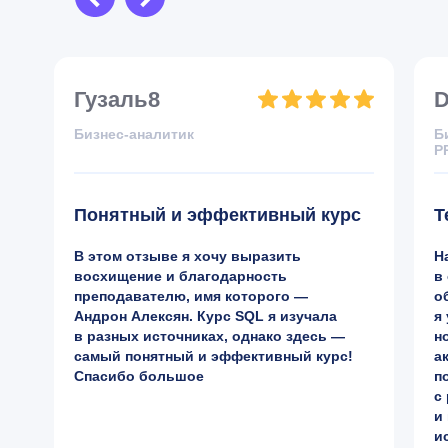
Гузаль8
D
Бизнес-аналитик
Б
P
Понятный и эффективный курс
Т
В этом отзыве я хочу выразить
Н
восхищение и благодарность
в
преподавателю, имя которого —
о
Андрон Алексян. Курс SQL я изучала
я
в разных источниках, однако здесь —
н
самый понятный и эффективный курс!
а
Спасибо большое
п
с
и
и