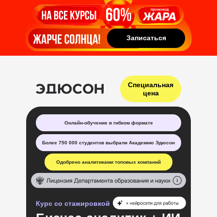
Записаться
Записаться
Специальная
цена
Онлайн-обучение в гибком формате
Более 750 000 студентов выбрали Академию Эдюсон
Одобрено аналитиками топовых компаний
Курс со стажировкой