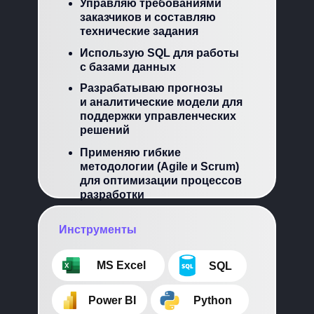
Управляю требованиями
заказчиков и составляю
технические задания
Использую SQL для работы
с базами данных
Разрабатываю прогнозы
и аналитические модели для
поддержки управленческих
решений
Применяю гибкие
методологии (Agile и Scrum)
для оптимизации процессов
разработки
Инструменты
⠀⠀⠀MS Excel
⠀⠀⠀SQL
⠀⠀⠀Power BI
⠀⠀⠀Python