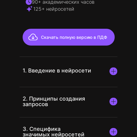
90+ академических часов
125+ нейросетей
Скачать полную версию в ПДФ
1. Введение в нейросети
6 занятий
2,5 часа
2. Принципы создания
запросов
Познакомитесь с нейросетями,
их возможностями и ограничениями.
Разберётесь в разнице между
7 занятий
5,5 часов
платными и бесплатными версиями
3. Специфика
и научитесь выбирать подходящий
значимых нейросетей
Разберётесь, как правильно