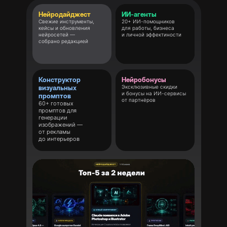
Нейродайджест
ИИ-агенты
125+
Свежие инструменты,
20+ ИИ-помощников
кейсы и обновления
для работы, бизнеса
нейросетей
нейросетей —
и личной эффектиности
собрано редакцией
Конструктор
Нейробонусы
визуальных
Эксклюзивные скидки
и бонусы на ИИ-сервисы
промптов
от партнёров
60+ готовых
промптов для
генерации
изображений —
от рекламы
до интерьеров