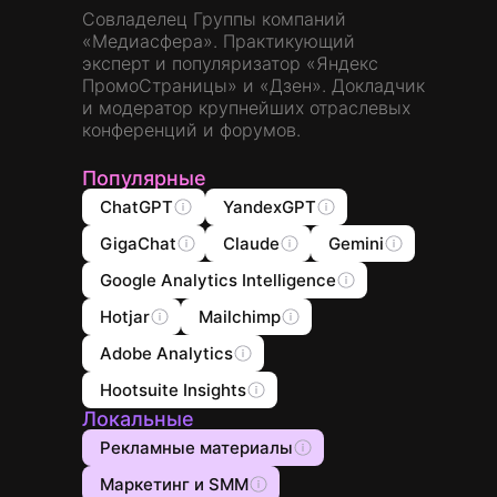
Совладелец Группы компаний
«Медиасфера». Практикующий
эксперт и популяризатор «Яндекс
ПромоСтраницы» и «Дзен». Докладчик
и модератор крупнейших отраслевых
конференций и форумов.
Популярные
ChatGPT
YandexGPT
GigaChat
Claude
Gemini
Google Analytics Intelligence
Hotjar
Mailchimp
Adobe Analytics
Hootsuite Insights
Локальные
Рекламные материалы
Маркетинг и SMM