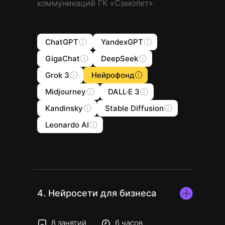
коммуникаций ГК «Самолет».
ChatGPT
YandexGPT
GigaChat
DeepSeek
Grok 3
Нейрофонд
Midjourney
DALL·E 3
Kandinsky
Stable Diffusion
Leonardo AI
4. Нейросети для бизнеса
8 занятий
6 часов