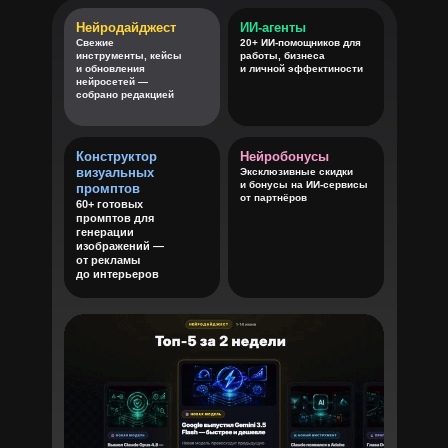
Нейродайджест
ИИ-агенты
125+
Свежие
20+ ИИ-помощников для
инструменты, кейсы
работы, бизнеса
нейросетей
и обновления
и личной эффектиности
нейросетей —
собрано редакцией
Конструктор
Нейробонусы
визуальных
Эксклюзивные скидки
и бонусы на ИИ-сервисы
промптов
от партнёров
60+ готовых
промптов для
генерации
изображений —
от рекламы
до интерьеров