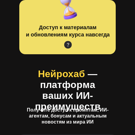
Доступ к материалам
и обновлениям курса навсегда
Нейрохаб
—
платформа
ваших ИИ-
преимуществ
Получите доступ к промптам, ИИ-
агентам, бонусам и актуальным
новостям из мира ИИ