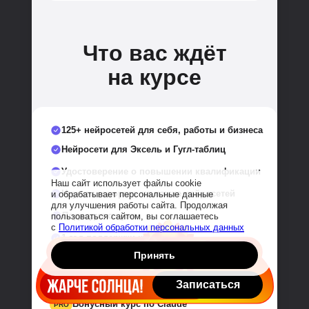
Что вас ждёт
на курсе
125+ нейросетей для себя, работы и бизнеса
Нейросети для Эксель и Гугл-таблиц
Удостоверение о повышении квалификации
Наш сайт использует файлы cookie
Научим говорить на языке нейросетей
и обрабатывает персональные данные
для улучшения работы сайта. Продолжая
Подходит с нуля
пользоваться сайтом, вы соглашаетесь
с
Политикой обработки персональных данных
1 год поддержки куратора
Принять
Доступ к курсу и обновлениям навсегда
ИИ-навигатор
PRO
Записаться
Бонусный курс по Claude
PRO