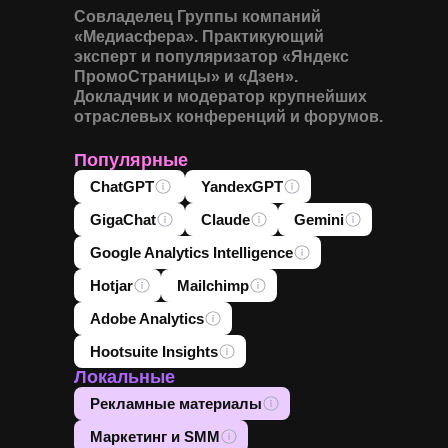
Совладелец Группы компаний
«Медиасфера». Практикующий
эксперт и популяризатор «Яндекс
ПромоСтраницы» и «Дзен».
Докладчик и модератор крупнейших
отраслевых конференций и форумов.
Популярные
ChatGPT
YandexGPT
GigaChat
Claude
Gemini
Google Analytics Intelligence
Hotjar
Mailchimp
Adobe Analytics
Hootsuite Insights
Локальные
Рекламные материалы
Маркетинг и SMM