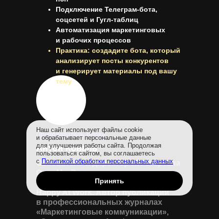
Подключение Телеграм-бота,
соцсетей и Гугл-таблиц
Автоматизация маркетинговых
и рабочих процессов
Практика: создадите бота, который
анализирует посты конкурентов
и генерирует материалы под вашу
тему
Наш сайт использует файлы cookie
Преподаватель блока
и обрабатывает персональные данные
для улучшения работы сайта. Продолжая
Антон Коваль
пользоваться сайтом, вы соглашаетесь
с
Политикой обработки персональных данных
Основатель и директор ИИ-стартапа
OpenMe. Руководитель агентства
Принять
Apostrophe Digital. Соавтор подкаста
Happy At Work. Автор публикаций
в профессиональных журналах
«Маркетинговые коммуникации»,