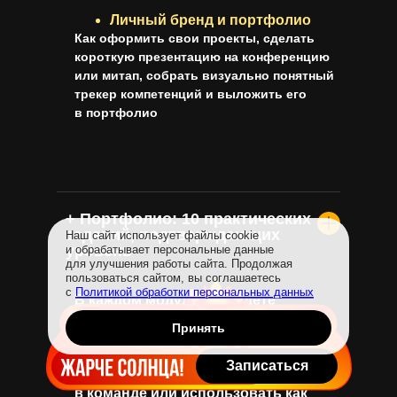
Личный бренд и портфолио
Как оформить свои проекты, сделать
короткую презентацию на конференцию
или митап, собрать визуально понятный
трекер компетенций и выложить его
в портфолио
+ Портфолио: 10 практических
заданий, подтверждающих
Наш сайт использует файлы cookie
уровень
и обрабатывает персональные данные
для улучшения работы сайта. Продолжая
пользоваться сайтом, вы соглашаетесь
с
Политикой обработки персональных данных
В каждом модуле вы будете
не только учиться, но и собирать
Принять
реальные кейсы — в понятном,
инженерном формате. Эти работы
Записаться
можно показать на собеседовании,
в команде или использовать как