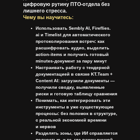
цифровую рутину ПТО-отдела без
лишнего стресса.
Чему вы научитесь:
Использовать
Sembly AI, Fireflies.
ai и Timelist
для автоматического
протоколирования встреч: как
расшифровать аудио, выделить
action-items и получить готовый
minutes-документ за пару минут
Настраивать работу с тендерной
документацией в связке
KT.Team +
Content AI
: загрузили документы —
получили сводку, выявленные
риски и готовую таблицу сравнения
Понимать, как интегрировать эти
инструменты в уже существующие
процессы: без поломок в структуре,
с реальной экономией времени
и нервов
Разделять зоны, где ИИ справляется
полностью, и те, где важен ручной