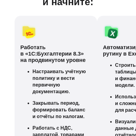
и начните:
Работать
Автоматизи
в «1С:Бухгалтерии 8.3»
рутину в Ex
на продвинутом уровне
Строить
Настраивать учётную
таблиц
политику и вести
и фина
первичную
модели.
документацию.
Использ
Закрывать период,
и слож
формировать баланс
для расч
и отчёты по налогам.
Визуали
Работать с НДС,
данные 
зарплатой, товарами
отчётно