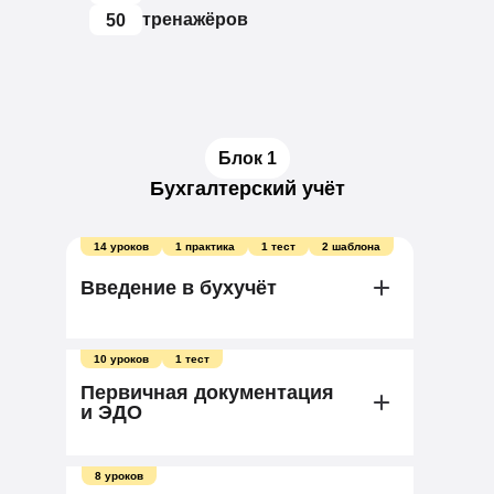
тренажёров
50
Блок 1
Бухгалтерский учёт
14 уроков
1 практика
1 тест
2 шаблона
Введение в бухучёт
10 уроков
1 тест
Какие отчёты составляет бухгалтер
Первичная документация
Как работать с бухгалтерскими
и ЭДО
счетами и субсчетами
Как составить бухгалтерский
баланс
8 уроков